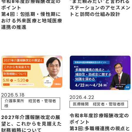
令和8年度診療報酬改定の
"また頼みたい"と言われる
ポイント
ステーションのアセスメン
第4回：包括期・慢性期に
トと訪問の仕組み設計
おける外来医療と地域医療
連携の推進
2026.5.18
2026.4.22
介護事業所 経営者・管理者
医療機関 経営者・管理者様
様
令和8年度診療報酬改定の
2027年介護報酬改定の展
ポイント
望と、これからを見据えた
第3回:多職種連携の視点と
財務戦略について