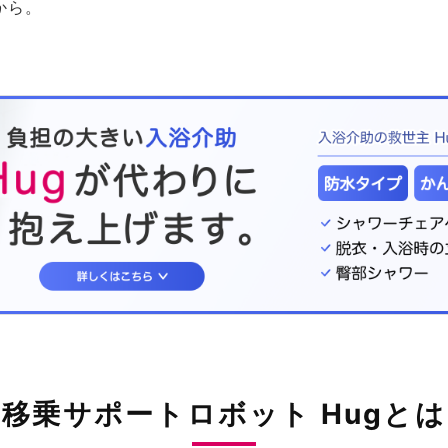
から。
。
移乗サポートロボット Hugとは