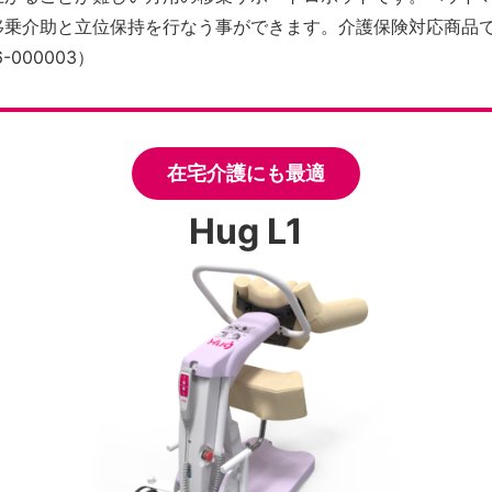
乗介助と立位保持を行なう事ができます。介護保険対応商品です
-000003）
在宅介護にも最適
Hug L1