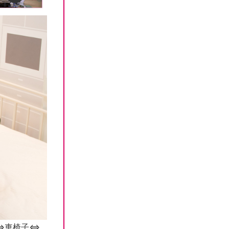
⇔車椅子⇔