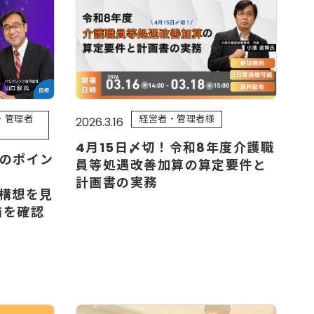
・管理者
経営者・管理者様
2026.3.16
4月15日〆切！令和8年度介護職
定のポイン
員等処遇改善加算の算定要件と
計画書の実務
構想を見
価を確認