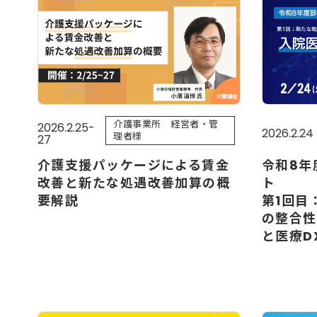
介護事業所 経営者・管
2026.2.25-
2026.2.24
理者様
27
介護支援パッケージによる賃金
令和8年
改善と新たな処遇改善加算の概
ト
要解説
第1回目
の整合性
と医療D