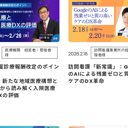
医療機関 経営者・管理者
訪問看護事業所の
2026.2.18
様
理者様
度診療報酬改定のポイン
訪問看護「新常識」：Go
のAIによる残業ゼロと
：新たな地域医療構想と
ケアのDX革命
から読み解く入院医療
Xの評価