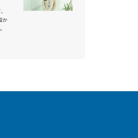
て、
設か
す。