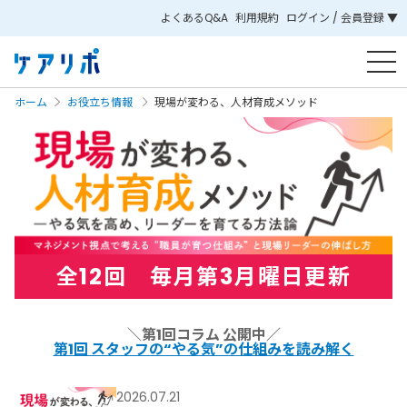
よくあるQ&A
利用規約
ログイン / 会員登録 ▼
ホーム
お役立ち情報
現場が変わる、人材育成メソッド
全12回 毎月
第3月曜日
更新
＼第1回コラム 公開中／
第1回 スタッフの“やる気”の仕組みを読み解く
2026.07.21