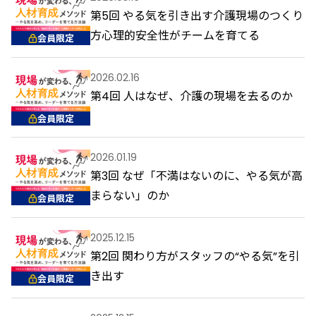
第5回 やる気を引き出す介護現場のつくり
方――心理的安全性がチームを育てる
会員限定
2026.02.16
第4回 人はなぜ、介護の現場を去るのか
会員限定
2026.01.19
第3回 なぜ「不満はないのに、やる気が高
まらない」のか
会員限定
2025.12.15
第2回 関わり方がスタッフの“やる気”を引
き出す
会員限定